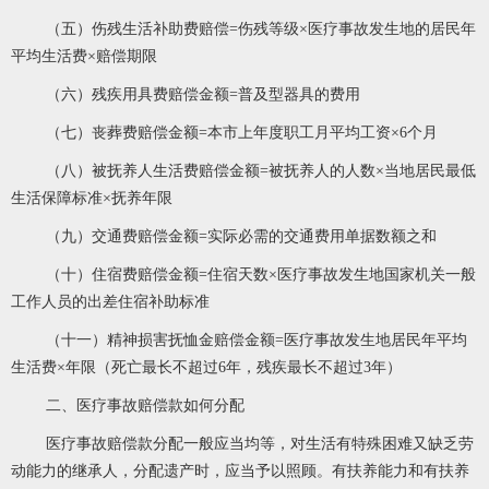
（五）伤残生活补助费赔偿=伤残等级×医疗事故发生地的居民年
平均生活费×赔偿期限
（六）残疾用具费赔偿金额=普及型器具的费用
（七）丧葬费赔偿金额=本市上年度职工月平均工资×6个月
（八）被抚养人生活费赔偿金额=被抚养人的人数×当地居民最低
生活保障标准×抚养年限
（九）交通费赔偿金额=实际必需的交通费用单据数额之和
（十）住宿费赔偿金额=住宿天数×医疗事故发生地国家机关一般
工作人员的出差住宿补助标准
（十一）精神损害抚恤金赔偿金额=医疗事故发生地居民年平均
生活费×年限（死亡最长不超过6年，残疾最长不超过3年）
二、医疗事故赔偿款如何分配
医疗事故赔偿款分配一般应当均等，对生活有特殊困难又缺乏劳
动能力的继承人，分配遗产时，应当予以照顾。有扶养能力和有扶养